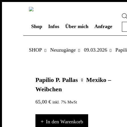
Pr
Shop
Infos
Über mich
Anfrage
se
SHOP
Neuzugänge
09.03.2026
Papil
Papilio P. Pallas ♀ Mexiko –
Weibchen
65,00
€
inkl. 7% MwSt
Papilio
In den Warenkorb
P.