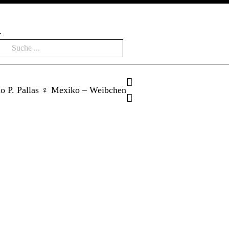
oducts
arch
io P. Pallas ♀ Mexiko – Weibchen